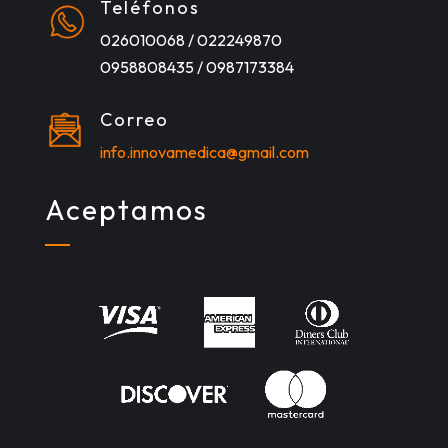
Teléfonos
026010068 / 022249870
0958808435 / 0987173384
Correo
info.innovamedica@gmail.com
Aceptamos