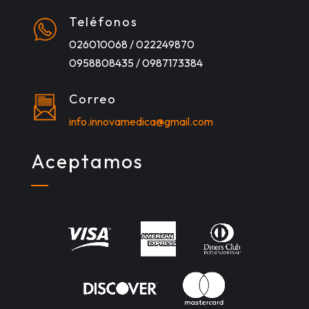
Teléfonos
026010068 / 022249870
0958808435 / 0987173384
Correo
info.innovamedica@gmail.com
Aceptamos